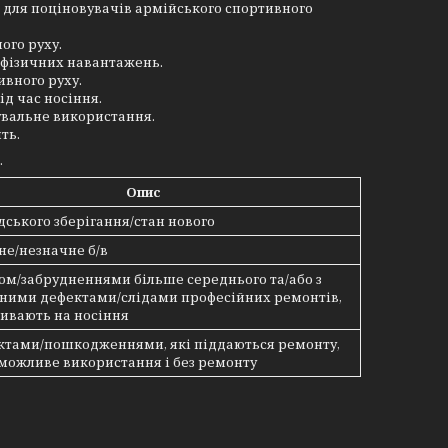
для поціновувачів армійського спортивного
ого руху.
с фізичних навантажень.
ивного руху.
д час носіння.
увальне використання.
ть.
.
Опис
дського зберігання/стан нового
не/незначне б/в
осом/забрудненнями більше середнього та/або з
ними дефектами/слідами професійних ремонтів,
ливають на носіння
ектами/пошкодженнями, які піддаються ремонту,
можливе використання і без ремонту