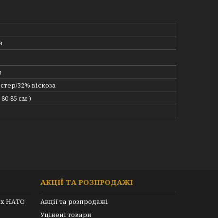
й
я
стер/32% віскоза
 80-85 см.)
АКЦІЇ ТА РОЗПРОДАЖІ
их НАТО
Акції та розпродажі
Уцінені товари