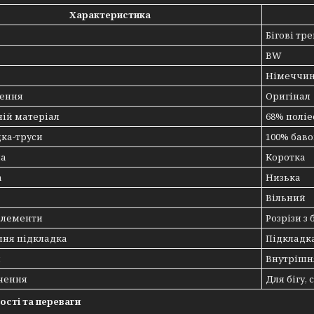
Характеристика
Бігові тр
BW
Німеччи
ення
Оригінал
ій матеріал
68% поліе
ка-труси
100% бав
а
Коротка
а
Низька
Вільний
елементи
Розрізи з 
шня підкладка
Підкладка
я
Внутрішн
чення
Для бігу,
ості та переваги