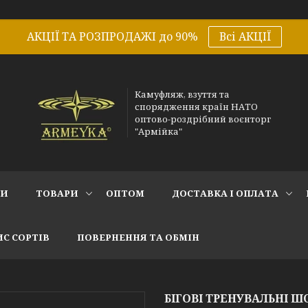
АКЦІЇ ТА РОЗПРОДАЖІ до 90%
Всі АКЦІЇ
Камуфляж, взуття та
спорядження країн НАТО
оптово-роздрібний воєнторг
"Армійка"
СИ
ТОВАРИ
ОПТОМ
ДОСТАВКА І ОПЛАТА
С СОРТІВ
ПОВЕРНЕННЯ ТА ОБМІН
БІГОВІ ТРЕНУВАЛЬНІ Ш