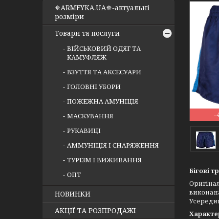
✵ARMEYKA.UA✵-актуальні
розміри
Товари та послуги
ВІЙСЬКОВИЙ ОДЯГ ТА
КАМУФЛЯЖ
ВЗУТТЯ ТА АКСЕСУАРИ
ГОЛОВНІ УБОРИ
ПОЖЕЖНА АМУНІЦІЯ
–
МАСКУВАННЯ
РУКАВИЦІ
АММУНІЦІЯ І СНАРЯЖЕННЯ
ТУРІЗМ І ВИЖИВАННЯ
Бігові т
ОПТ
Оригінал
виконана
НОВИНКИ
Усередин
АКЦІЇ ТА РОЗПРОДАЖІ
Характе