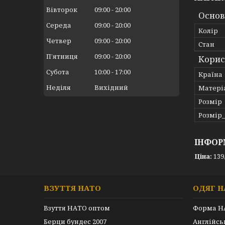
Вівторок
09:00
20:00
Основ
Середа
09:00
20:00
Колір
Четвер
09:00
20:00
Стан
Пʼятниця
09:00
20:00
Корис
Субота
10:00
17:00
Країна
Неділя
Вихідний
Матері
Розмір
Розмір
ІНФОР
Ціна:
139,
ВЗУТТЯ НАТО
ОДЯГ Н
Взуття НАТО оптом
Форма Н
Берци бундес 2007
Англійс