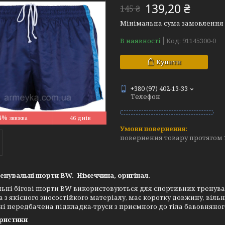
139,20 ₴
145 ₴
Мінімальна сума замовлення н
В наявності
Код:
91145300-0
Купити
+380 (97) 402-13-33
Телефон
4%
46 днів
повернення товару протягом 
ренувальні шорти BW. Німеччина, оригінал.
ьні бігові шорти BW використовуються для спортивних тренув
 з якісного зносостійкого матеріалу, має коротку довжину, вільни
і передбачена підкладка-труси з приємного до тіла бавовняног
ристики