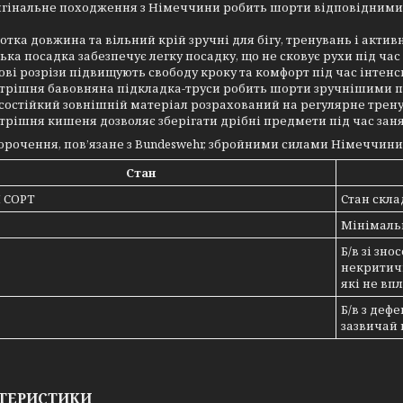
гінальне походження з Німеччини робить шорти відповідними 
отка довжина та вільний крій зручні для бігу, тренувань і активн
ька посадка забезпечує легку посадку, що не сковує рухи під ча
ові розрізи підвищують свободу кроку та комфорт під час інтенс
трішня бавовняна підкладка-труси робить шорти зручнішими пі
состійкий зовнішній матеріал розрахований на регулярне трен
трішня кишеня дозволяє зберігати дрібні предмети під час заня
орочення, пов’язане з Bundeswehr, збройними силами Німеччини
Стан
 СОРТ
Стан скла
Мінімаль
Б/в зі зн
некритич
які не вп
Б/в з деф
зазвичай 
ТЕРИСТИКИ