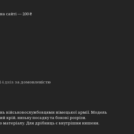
а сайті — 200 ₴
14 днів
за домовленістю
ань військовослужбовцями німецької армії. Модель
й крій, низьку посадку та бокові розрізи.
о матеріалу. Для дрібниць є внутрішня кишеня.