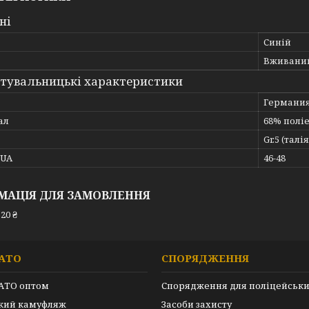
ні
Синій
Вживани
тувальницькі характеристики
Германи
ал
68% поліе
Gr.5 (талія
_UA
46-48
МАЦІЯ ДЛЯ ЗАМОВЛЕННЯ
20 ₴
АТО
СПОРЯДЖЕННЯ
АТО оптом
Спорядження для поліцейськ
ький камуфляж
Засоби захисту