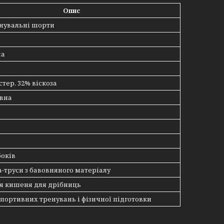
Опис
енувальні шорти
на
стер, 32% віскоза
овна
боків
-труси з бавовняного матеріалу
я кишеня для дрібниць
 спортивних тренувань і фізичної підготовки