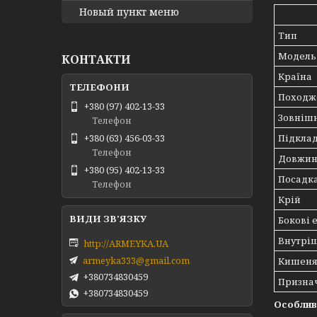
Новый пункт меню
Тип
Модель
КОНТАКТИ
Країна
Походж
+380 (97) 402-13-33
Зовнішн
Телефон
Підклад
+380 (63) 456-03-33
Телефон
Довжин
+380 (95) 402-13-33
Посадк
Телефон
Крій
Бокові 
Внутрі
http://ARMEYKA.UA
armeyka333@gmail.com
Кишен
+380734830459
Призна
+380734830459
Особлив