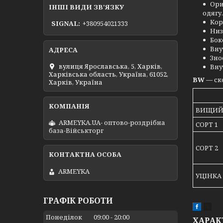
Ори
ІНШІ ВИДИ ЗВ'ЯЗКУ
одягу.
Кор
SIGNAL
+380954021333
Низ
Бок
Вну
Зно
вулиця Ярославська, 5, Харків,
Вну
Харківська область, Україна, 61052,
BW
— ск
Харків, Україна
ВИЩИЙ
ARMEYKA.UA- оптово-роздрібна
СОРТ 1
база-Військторг
СОРТ 2
ARMEYKA
УЦІНКА
ГРАФІК РОБОТИ
Понеділок
09:00
20:00
ХАРАК