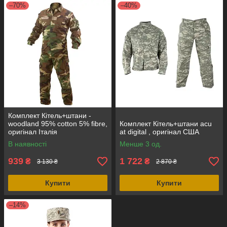
–70%
–40%
Комплект Кітель+штани -
woodland 95% cotton 5% fibre,
Комплект Кітель+штани acu
оригінал Італія
at digital , оригінал США
В наявності
Менше 3 од.
939
1 722
₴
₴
3 130 ₴
2 870 ₴
Купити
Купити
–14%