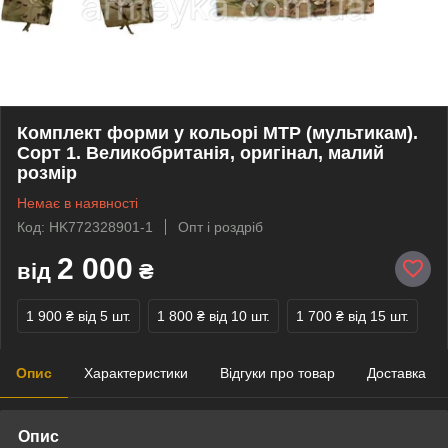
Комплект форми у кольорі MTP (мультикам).
Сорт 1. Великобританія, оригінал, малий
розмір
Немає в наявності
Код: HK772328901-1
Опт і роздріб
2 000
від
₴
1 900 ₴
від 5 шт.
1 800 ₴
від 10 шт.
1 700 ₴
від 15 шт.
Опис
Характеристики
Відгуки про товар
Доставка
Опис