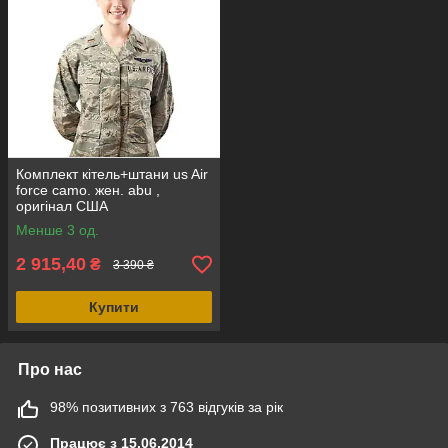
Комплект кітель+штани us Air
force camo. жен. abu ,
оригінал США
Менше 3 од.
2 915,40
₴
3 390 ₴
Купити
Про нас
98% позитивних з 763 відгуків за рік
Працює з 15.06.2014