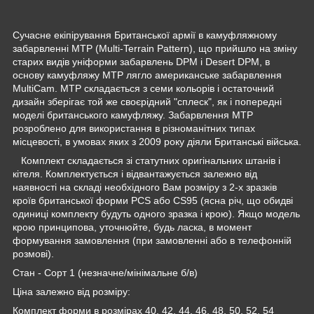
Сучасне екіпірування Британської армії в камуфляжному
забарвленні MTP (Multi-Terrain Pattern), що прийшло на зміну
старих видів уніформи забарвлень DPM і Desert DPM, в
основу камуфляжу MTP лягло американське забарвлення
MultiCam. МТР складається з семи кольорів і остаточний
дизайн зберігає той же своєрідний "сплеск", як і попередні
моделі британського камуфляжу. Забарвлення MTP
розроблено для використання в різноманітних типах
місцевості, в умовах яких з 2009 року діяли Британські війська.
Комплект складається зі статутних оригінальних штанів і
кітеля. Комплектується і відвантажується залежно від
наявності на складі необхідного Вам розміру з 2-х зразків
кроїв британської форми PCS або CS95 (ясна річ, що обидві
одиниці комплекту будуть одного зразка і крою). Якщо модель
крою принципова, уточнюйте, будь ласка, в момент
формування замовлення (при замовленні або в телефонній
розмові).
Стан - Сорт 1 (незначне/мінімальне б/в)
Ціна залежно від розміру:
Комплект форми в розмірах 40, 42, 44, 46, 48, 50, 52, 54