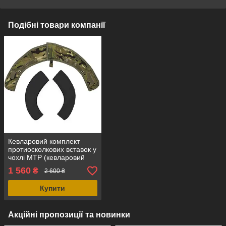
Подібні товари компанії
Кевларовий комплект
протиосколкових вставок у
чохлі MTP (кевларовий
комір), оригінал
1 560
₴
2 600 ₴
Великобританія
Купити
Акційні пропозиції та новинки