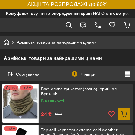
АКЦІЇ ТА РОЗПРОДАЖІ до 90%
Камуфляж, взуття та спорядження країн НАТО оптово-роздр
Армійські товари за найкращими цінами
Армійські товари за найкращими цінами
Сортування
1
Фільтри
Уцінка
–70%
Баф олива трикотаж (вовна), оригінал
Британія
В наявності
24
₴
80 ₴
–50%
ТермоШкарпетки extreme cold weather
чорний шерсть/нейлон, оригінал Британія