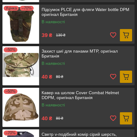
Уцінка
–70%
Підсумок PLCE для фляги Water bottle DPM
оригінал Британія
В наявності
39
₴
130 ₴
–50%
Захист шиї для панами MTP, оригінал
Британія
В наявності
40
₴
80 ₴
–50%
Кавер на шолом Cover Combat Helmet
DDPM, оригінал Британія
В наявності
40
₴
80 ₴
–70%
Светр v-подібний комір сірий шерсть,