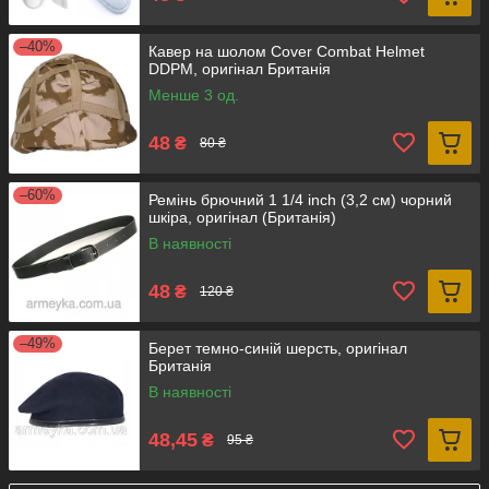
–40%
Кавер на шолом Cover Combat Helmet
DDPM, оригінал Британія
Менше 3 од.
48
₴
80 ₴
–60%
Ремінь брючний 1 1/4 inch (3,2 см) чорний
шкіра, оригінал (Британія)
В наявності
48
₴
120 ₴
–49%
Берет темно-синій шерсть, оригінал
Британія
В наявності
48,45
₴
95 ₴