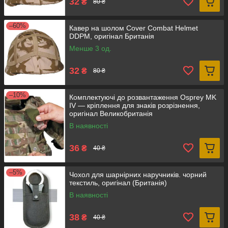
32
₴
80 ₴
–60%
Кавер на шолом Cover Combat Helmet
DDPM, оригінал Британія
Менше 3 од.
32
₴
80 ₴
–10%
Комплектуючi до розвантаження Osprey MK
IV — кріплення для знаків розрізнення,
оригінал Великобританія
В наявності
36
₴
40 ₴
–5%
Чохол для шарнірних наручників. чорний
текстиль, оригінал (Британія)
В наявності
38
₴
40 ₴