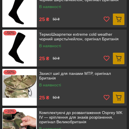
В наявності
25
₴
50 ₴
–50%
ТермоШкарпетки extreme cold weather
чорний шерсть/нейлон, оригінал Британія
В наявності
25
₴
50 ₴
–50%
Захист шиї для панами MTP, оригінал
Британія
В наявності
25
₴
50 ₴
–10%
Комплектуючi до розвантаження Osprey MK
IV — кріплення для знаків розрізнення,
оригінал Великобританія
В наявності