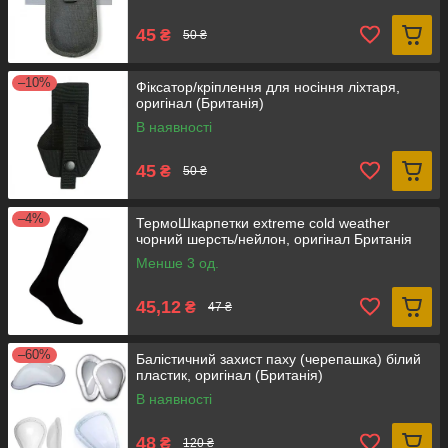
45
₴
50 ₴
–10%
Фіксатор/кріплення для носіння ліхтаря,
оригінал (Британія)
В наявності
45
₴
50 ₴
–4%
ТермоШкарпетки extreme cold weather
чорний шерсть/нейлон, оригінал Британія
Менше 3 од.
45,12
₴
47 ₴
–60%
Балістичний захист паху (черепашка) білий
пластик, оригінал (Британія)
В наявності
48
₴
120 ₴