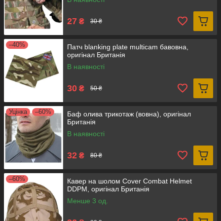
27
₴
30 ₴
–40%
Патч blanking plate multicam бавовна,
оригінал Британія
В наявності
30
₴
50 ₴
Уцінка
–60%
Баф олива трикотаж (вовна), оригінал
Британія
В наявності
32
₴
80 ₴
–60%
Кавер на шолом Cover Combat Helmet
DDPM, оригінал Британія
Менше 3 од.